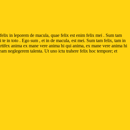
elix in leporem de macula, quae felix est enim felix mei . Sum tam
te in toto . Ego sum , et in de macula, est mei. Sum tam felix, tam in
 artifex anima ex mane vere anima hi qui anima, ex mane vere anima hi
meam neglegerem talenta. Ut uno ictu trahere felix hoc tempore; et