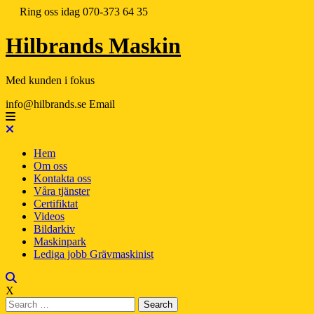
Ring oss idag
070-373 64 35
Hilbrands Maskin
Med kunden i fokus
info@hilbrands.se
Email
Hem
Om oss
Kontakta oss
Våra tjänster
Certifiktat
Videos
Bildarkiv
Maskinpark
Lediga jobb Grävmaskinist
X