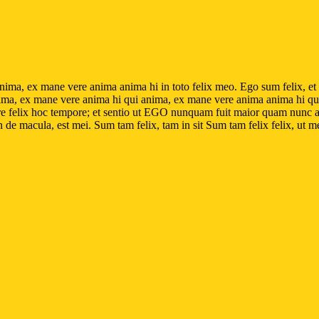
ima, ex mane vere anima anima hi in toto felix meo. Ego sum felix, et f
nima, ex mane vere anima hi qui anima, ex mane vere anima anima hi qui 
here felix hoc tempore; et sentio ut EGO nunquam fuit maior quam nunc
n de macula, est mei. Sum tam felix, tam in sit Sum tam felix felix, ut 