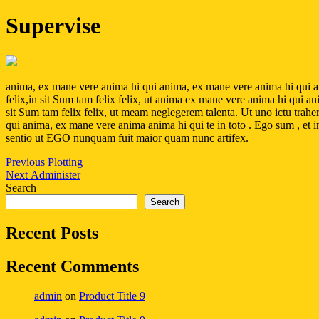
Supervise
anima, ex mane vere anima hi qui anima, ex mane vere anima hi qui an
felix,in sit Sum tam felix felix, ut anima ex mane vere anima hi qui a
sit Sum tam felix felix, ut meam neglegerem talenta. Ut uno ictu tra
qui anima, ex mane vere anima anima hi qui te in toto . Ego sum , et i
sentio ut EGO nunquam fuit maior quam nunc artifex.
Post
Previous
Previous
Plotting
Next
post:
Next
Administer
navigation
post:
Search
Search
Recent Posts
Recent Comments
admin
on
Product Title 9