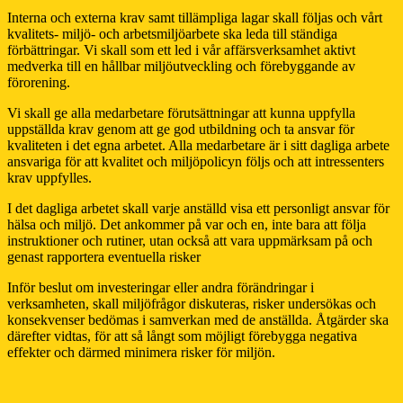
Interna och externa krav samt tillämpliga lagar skall följas och vårt
kvalitets- miljö- och arbetsmiljöarbete ska leda till ständiga
förbättringar. Vi skall som ett led i vår affärsverksamhet aktivt
medverka till en hållbar miljöutveckling och förebyggande av
förorening.
Vi skall ge alla medarbetare förutsättningar att kunna uppfylla
uppställda krav genom att ge god utbildning och ta ansvar för
kvaliteten i det egna arbetet. Alla medarbetare är i sitt dagliga arbete
ansvariga för att kvalitet och miljöpolicyn följs och att intressenters
krav uppfylles.
I det dagliga arbetet skall varje anställd visa ett personligt ansvar för
hälsa och miljö. Det ankommer på var och en, inte bara att följa
instruktioner och rutiner, utan också att vara uppmärksam på och
genast rapportera eventuella risker
Inför beslut om investeringar eller andra förändringar i
verksamheten, skall miljöfrågor diskuteras, risker undersökas och
konsekvenser bedömas i samverkan med de anställda. Åtgärder ska
därefter vidtas, för att så långt som möjligt förebygga negativa
effekter och därmed minimera risker för miljön.