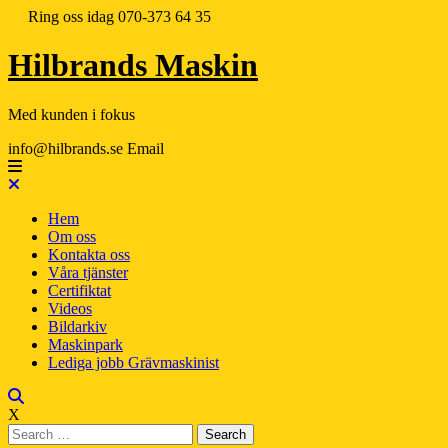
Ring oss idag
070-373 64 35
Hilbrands Maskin
Med kunden i fokus
info@hilbrands.se
Email
Hem
Om oss
Kontakta oss
Våra tjänster
Certifiktat
Videos
Bildarkiv
Maskinpark
Lediga jobb Grävmaskinist
X