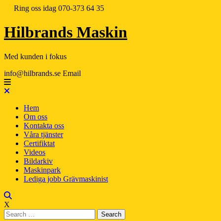
Ring oss idag
070-373 64 35
Hilbrands Maskin
Med kunden i fokus
info@hilbrands.se
Email
Hem
Om oss
Kontakta oss
Våra tjänster
Certifiktat
Videos
Bildarkiv
Maskinpark
Lediga jobb Grävmaskinist
X