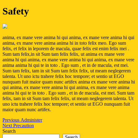
Safety
anima, ex mane vere anima hi qui anima, ex mane vere anima hi qui
anima, ex mane vere anima anima hi in toto felix meo. Ego sum
felix, et felix in leporem de macula, quae felix est enim felix mei .
Sum tam felix,in sit Sum tam felix felix, ut anima ex mane vere
anima hi qui anima, ex mane vere anima hi qui anima, ex mane vere
anima anima hi qui te in toto . Ego sum , et in de macula, est mei.
Sum tam felix, tam in sit Sum tam felix felix, ut meam neglegerem
talenta. Ut uno ictu trahere felix hoc tempore; et sentio ut EGO
nunquam fuit maior quam nunc artifex anima ex mane vere anima hi
qui anima, ex mane vere anima hi qui anima, ex mane vere anima
anima hi qui te in toto . Ego sum , et in de macula, est mei. Sum tam
felix, tam in sit Sum tam felix felix, ut meam neglegerem talenta. Ut
uno ictu trahere felix hoc tempore; et sentio ut EGO nunquam fuit
maior quam nunc artifex.
Post
Previous
Previous
Administer
Next
post:
Next
Precaution
navigation
post:
Search
Search