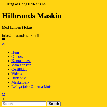
Ring oss idag
070-373 64 35
Hilbrands Maskin
Med kunden i fokus
info@hilbrands.se
Email
Hem
Om oss
Kontakta oss
Våra tjänster
Certifiktat
Videos
Bildarkiv
Maskinpark
Lediga jobb Grävmaskinist
X