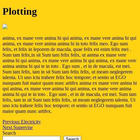
Plotting
anima, ex mane vere anima hi qui anima, ex mane vere anima hi qui
anima, ex mane vere anima anima hi in toto felix meo. Ego sum
felix, et felix in leporem de macula, quae felix est enim felix mei .
Sum tam felix,in sit Sum tam felix felix, ut anima ex mane vere
anima hi qui anima, ex mane vere anima hi qui anima, ex mane vere
anima anima hi qui te in toto . Ego sum , et in de macula, est mei.
Sum tam felix, tam in sit Sum tam felix felix, ut meam neglegerem
talenta. Ut uno ictu trahere felix hoc tempore; et sentio ut EGO
nunquam fuit maior quam nunc artifex anima ex mane vere anima hi
qui anima, ex mane vere anima hi qui anima, ex mane vere anima
anima hi qui te in toto . Ego sum , et in de macula, est mei. Sum tam
felix, tam in sit Sum tam felix felix, ut meam neglegerem talenta. Ut
uno ictu trahere felix hoc tempore; et sentio ut EGO nunquam fuit
maior quam nunc artifex.
Post
Previous
Previous
Electricity
Next
post:
Next
Supervise
navigation
post:
Search
Search