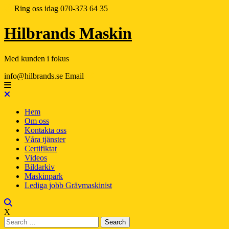
Ring oss idag
070-373 64 35
Hilbrands Maskin
Med kunden i fokus
info@hilbrands.se
Email
Hem
Om oss
Kontakta oss
Våra tjänster
Certifiktat
Videos
Bildarkiv
Maskinpark
Lediga jobb Grävmaskinist
X