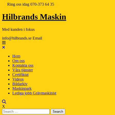
Ring oss idag
070-373 64 35
Hilbrands Maskin
Med kunden i fokus
info@hilbrands.se
Email
Hem
Om oss
Kontakta oss
Våra tjänster
Certifiktat
Videos
Bildarkiv
Maskinpark
Lediga jobb Grävmaskinist
X